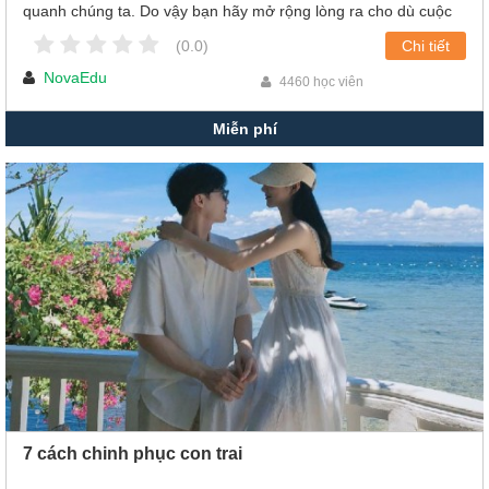
quanh chúng ta. Do vậy bạn hãy mở rộng lòng ra cho dù cuộc
sống có khó khăn đến thế nào thì những món quà mà nó mang
(0.0)
Chi tiết
lại cho chúng ta đều rất đáng trân quý!
NovaEdu
4460 học viên
Miễn phí
7 cách chinh phục con trai