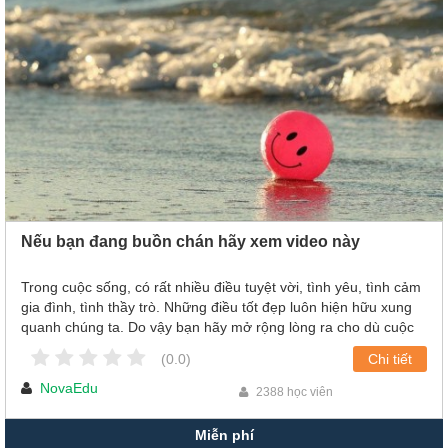
Xu hướng ngành nghề
Hỗ trợ
$ Nạp tiền
Nếu bạn đang buồn chán hãy xem video này
Trong cuộc sống, có rất nhiều điều tuyệt vời, tình yêu, tình cảm
gia đình, tình thầy trò. Những điều tốt đẹp luôn hiện hữu xung
quanh chúng ta. Do vậy bạn hãy mở rộng lòng ra cho dù cuộc
sống có khó khăn đến thế nào thì những món quà mà nó mang
(0.0)
Chi tiết
lại cho chúng ta đều rất đáng trân quý!
NovaEdu
2388 học viên
Miễn phí