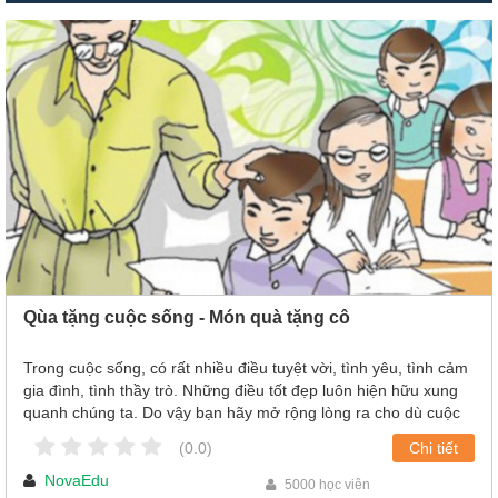
Qùa tặng cuộc sống - Món quà tặng cô
Trong cuộc sống, có rất nhiều điều tuyệt vời, tình yêu, tình cảm
gia đình, tình thầy trò. Những điều tốt đẹp luôn hiện hữu xung
quanh chúng ta. Do vậy bạn hãy mở rộng lòng ra cho dù cuộc
sống có khó khăn đến thế nào thì những món quà mà nó mang
(0.0)
Chi tiết
lại cho chúng ta đều rất đáng trân quý!
NovaEdu
5000 học viên