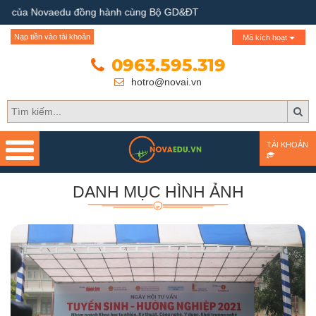
 của Novaedu đồng hành cùng Bộ GD&ĐT
Trang chủ
Nạp tiền vào tài khoản
Mã kích hoạt
Giới thiệu
0963.595.319
hotro@novai.vn
Quy trình hướng nghiệp
Bài test
TÀI KHOẢN
Tài liệu
DANH MỤC
HÌNH ẢNH
Khóa học
Đơn vị đào tạo
Nhóm ngành nghề
Gương sáng học sinh -
người nổi tiếng