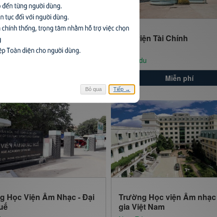
iện Ngân Hàng
Học viện Tài Chính
du
NovaEdu
Miễn phí
Miễn phí
Bỏ qua
Tiếp →
g Học Viện Âm Nhạc - Đại
Trường Học viện Âm nhạc
uế
gia Việt Nam