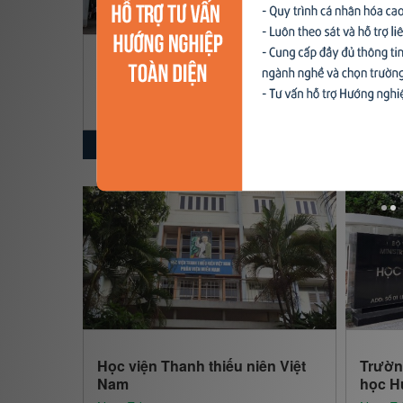
Xu hướng ngành nghề
Hỗ trợ
Học viện Công nghệ Bưu chính
Học v
Viễn Thông
$ Nạp tiền
NovaEdu
NovaE
Miễn phí
Học viện Thanh thiếu niên Việt
Trườn
Nam
học H