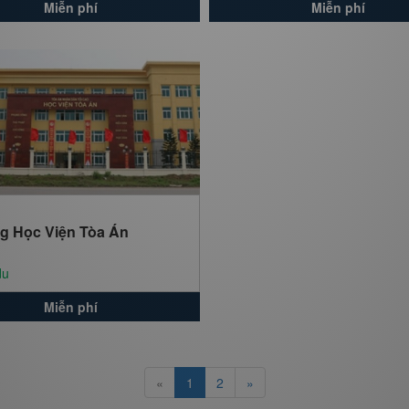
Miễn phí
Miễn phí
g Học Viện Tòa Án
du
Miễn phí
«
1
2
»