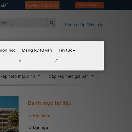
GD&ĐT
Mã kích hoạt
Nạp tiền vào tài khoản
Đăng nhập
/
Đăng kí
 môn học
Đăng ký tư vấn
Tin tức
//
//
 xếp theo mặc định
Sắp xếp theo giá bán
Danh mục tài liệu
Học viện
Đại học