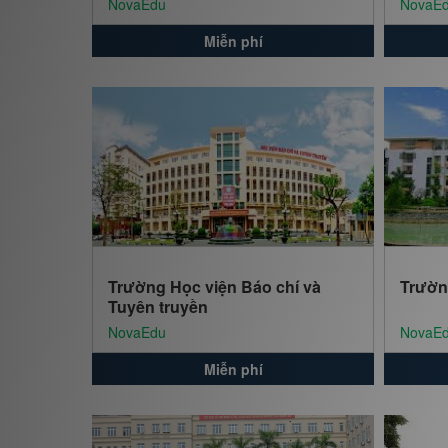
NovaEdu
NovaE
Miễn phí
Trường Học viện Báo chí và
Trườn
Tuyên truyền
NovaEdu
NovaE
Miễn phí