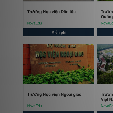
Trường Học viện Dân tộc
Trườn
Quốc 
NovaEdu
NovaE
Miễn phí
Trường Học viện Ngoại giao
Trườn
Việt 
NovaEdu
NovaE