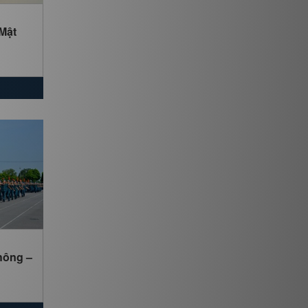
Mật
hông –