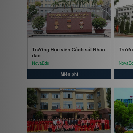
Trường Học viện Cảnh sát Nhân
Trườn
dân
NovaEdu
NovaE
Miễn phí