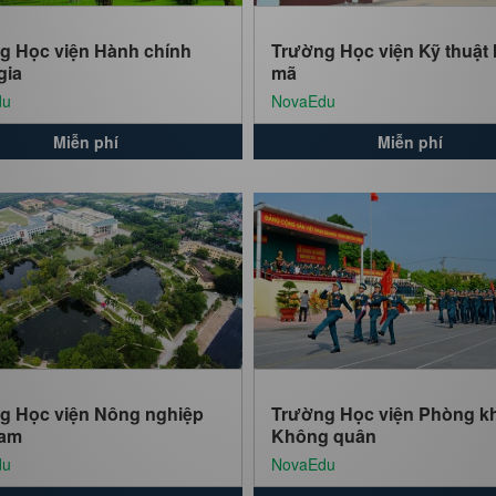
g Học viện Hành chính
Trường Học viện Kỹ thuật 
gia
mã
du
NovaEdu
Miễn phí
Miễn phí
g Học viện Nông nghiệp
Trường Học viện Phòng k
Nam
Không quân
du
NovaEdu