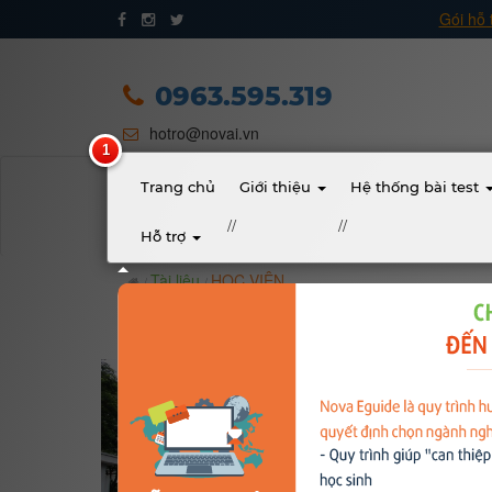
Gói hỗ 
Trang chủ
Giới thiệu
0963.595.319
hotro@novai.vn
Quy trình hướng nghiệp
Bài test
Trang chủ
Giới thiệu
Hệ thống bài test
//
//
Hỗ trợ
Tài liệu
Tài liệu
HỌC VIỆN
Khóa học
Đơn vị đào tạo
Nhóm ngành nghề
Gương sáng học sinh - người nổi tiếng