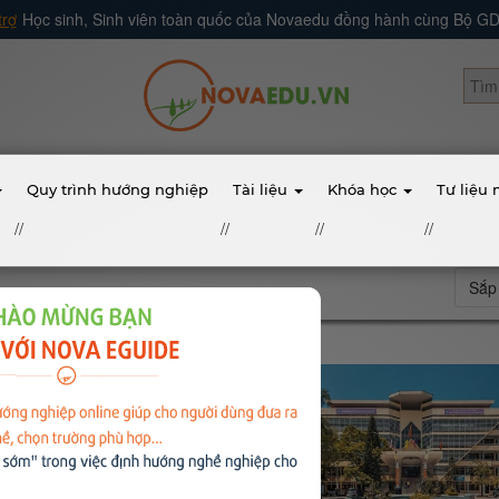
trợ
Học sinh, Sinh viên toàn quốc của Novaedu đồng hành cùng Bộ 
Quy trình hướng nghiệp
Tài liệu
Khóa học
Tư liệu
//
//
//
//
Sắp