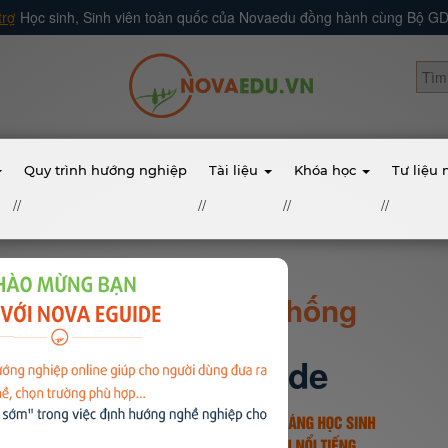
trợ
Học sinh, Sinh viên toàn quốc của Novaedu đồng hành cùng Bộ 
Quy trình hướng nghiệp
Tài liệu
Khóa học
Tư liệu
//
//
//
//
Quy trình hệ thống
Nova Eguide