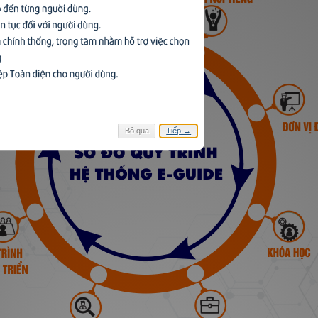
Bỏ qua
Tiếp →