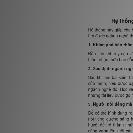
Hệ thống
Hệ thống này giúp cho h
tìm được ngành nghề th
1. Khám phá bản thân
Đầu tiên khi truy cập 
thân, nhận thức ban đầu
2. Xác định ngành ng
Sau khi làm bài kiểm tr
của mình, hiểu được đ
ngành nghề đó. Học vi
những tài liệu được gợi 
3. Người nổi tiếng mà
Để có thể hình dung rõ
nổi tiếng gương sáng 
huyết để trở thành nh
cũng vươn lên một cách