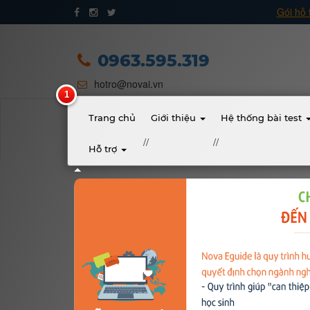
Gói hỗ 
Trang chủ
Giới thiệu
0963.595.319
hotro@novai.vn
Quy trình hướng nghiệp
Bài test
Trang chủ
Giới thiệu
Hệ thống bài test
//
//
Hỗ trợ
Tài liệu
Khóa học
Đơn vị đào tạo
Nhóm ngành nghề
Gương sáng học sinh - người nổi tiếng