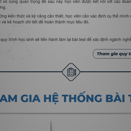
 vô cùng quan trọng để sau này học viên được kết nối với các doan
ờng.
ững kiến thức và kỹ năng cần thiết, học viên cần xác định cụ thể mình sẽ
n và kế hoạch chi tiết để hoàn thành mục tiêu đó.
t quy trình học sinh sẽ tiến hành làm lại bài test để xác định ngành ng
Tham gia quy t
AM GIA HỆ THỐNG BÀI 