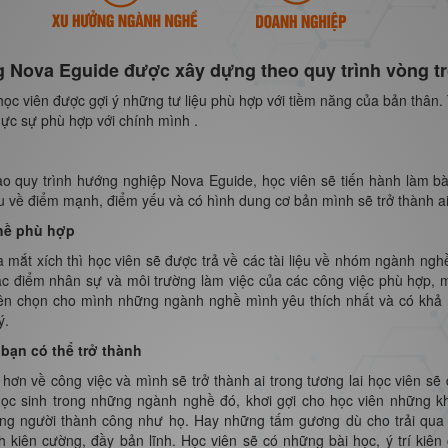
 Nova Eguide được xây dựng theo quy trình vòng tr
ọc viên được gợi ý những tư liệu phù hợp với tiềm năng của bản thân.
ực sự phù hợp với chính mình .
vào quy trình hướng nghiệp Nova Eguide, học viên sẽ tiến hành làm b
 về điểm mạnh, điểm yếu và có hình dung cơ bản mình sẽ trở thành ai 
hề phù hợp
a mắt xích thì học viên sẽ được trả về các tài liệu về nhóm ngành ng
ặc điểm nhân sự và môi trường làm việc của các công việc phù hợp, 
ên chọn cho mình những ngành nghề mình yêu thích nhất và có khả n
ý.
 bạn có thể trở thành
 hơn về công việc và mình sẽ trở thành ai trong tương lai học viên sẽ
học sinh trong những ngành nghề đó, khơi gợi cho học viên những k
ững người thành công như họ. Hay những tấm gương dù cho trải qua
 kiên cường, đầy bản lĩnh. Học viên sẽ có những bài học, ý trí kiên