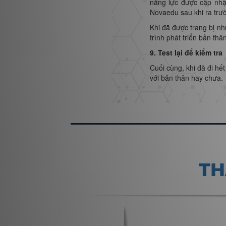
năng lực được cập nhật
Novaedu sau khi ra trư
Khi đã được trang bị nh
trình phát triển bản thâ
9. Test lại để kiểm tra
Cuối cùng, khi đã đi hế
với bản thân hay chưa.
TH