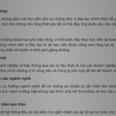
ù hợp
, những đam mê học viên cần có những đơn vị đào tạo chính thức để g
, học hỏi những nền tảng thiết yếu để có thể đáp ứng được yêu cầu cầ
ó những khóa học phù hợp riêng, vì thế bước tiếp theo học viên sẽ đư
ừng nhóm đơn vị đào tạo từ đó học viên được nâng cao năng lực kỹ 
ng chắc khi bước ra khỏi ghế giảng đường.
 hợp
anh nghiệp cơ bản thông qua các tư liệu thực tế của các doanh nghiệp 
 cho mình những vị trí công việc và Công ty phù hợp để lên kế hoạch c
ển các ngành nghề
 xu hướng ngành nghề để có những sự chuẩn bị cần thiết cho những
4.0, tránh trường hợp không kịp thích ứng với thị trường và nhu cầu c
t triển bản thân
rình hệ thống đều có bài kiểm tra ngắn nhằm lưu lại hồ sơ cá nhân cho