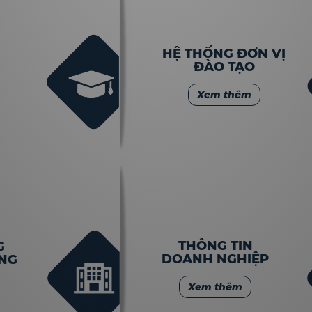
HỆ THỐNG ĐƠN VỊ
ĐÀO TẠO
Xem thêm
THÔNG TIN
G
DOANH NGHIỆP
ẾNG
Xem thêm