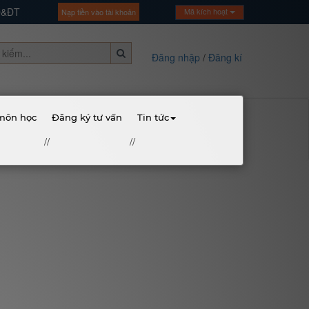
GD&ĐT
Mã kích hoạt
Nạp tiền vào tài khoản
Đăng nhập
/
Đăng kí
 môn học
Đăng ký tư vấn
Tin tức
//
//