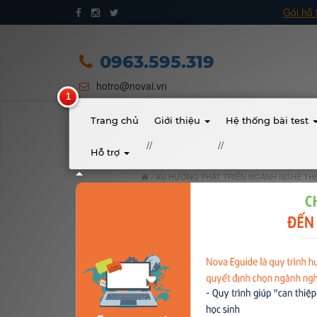
Gói hỗ 
Trang chủ
Giới thiệu
0963.595.319
hotro@novai.vn
Quy trình hướng nghiệp
Bài test
Trang chủ
Giới thiệu
Hệ thống bài test
//
//
Hỗ trợ
Tài liệu
XU HƯỚNG PHÁT TRIỂN NGÀNH NGHỀ THEO
Khóa học
Đơn vị đào tạo
Nhóm ngành nghề
Gương sáng học sinh - người nổi tiếng