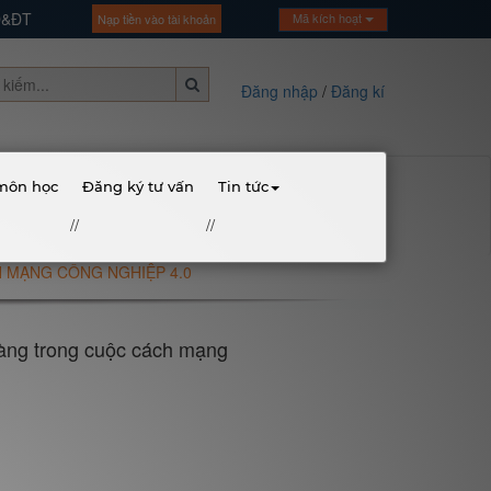
GD&ĐT
Mã kích hoạt
Nạp tiền vào tài khoản
Đăng nhập
/
Đăng kí
 môn học
Đăng ký tư vấn
Tin tức
//
//
 MẠNG CÔNG NGHIỆP 4.0
àng trong cuộc cách mạng