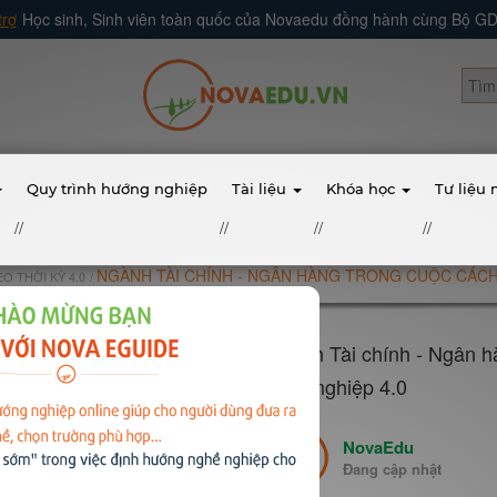
trợ
Học sinh, Sinh viên toàn quốc của Novaedu đồng hành cùng Bộ 
Quy trình hướng nghiệp
Tài liệu
Khóa học
Tư liệu
//
//
//
//
NGÀNH TÀI CHÍNH - NGÂN HÀNG TRONG CUỘC CÁCH
 THỜI KỲ 4.0
Ngành Tài chính - Ngân h
công nghiệp 4.0
NovaEdu
Đang cập nhật