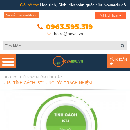
Gói hỗ trợ
Học sinh, Sinh viên toàn quốc của Novaedu đồn
Trang chủ
Nạp tiền vào tài khoản
Mã kích hoạt
Giới thiệu
0963.595.319
hotro@novai.vn
Quy trình hướng nghiệp
Bài test
TÀI KHOẢN
Tài liệu
GIỚI THIỆU CÁC NHÓM TÍNH CÁCH
Khóa học
15. TÍNH CÁCH ISTJ - NGƯỜI TRÁCH NHIỆM
Đơn vị đào tạo
Nhóm ngành nghề
Gương sáng học sinh -
người nổi tiếng