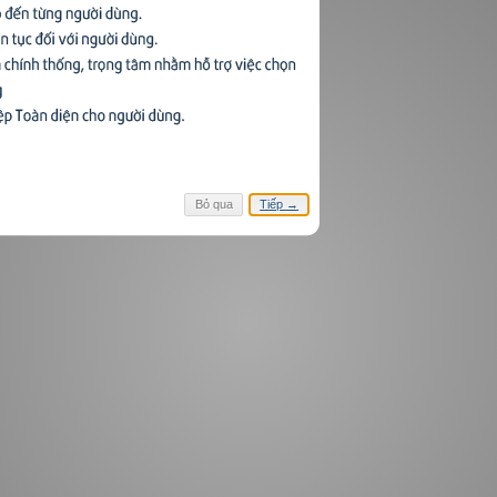
hiệu về nhà giáo dục Maria
ssori
du
20,000 đ
Bỏ qua
Tiếp →