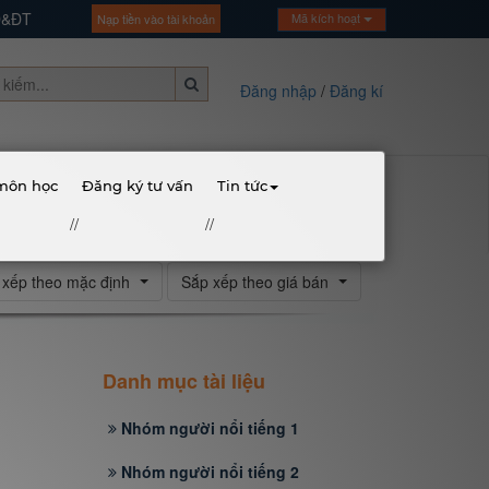
GD&ĐT
Mã kích hoạt
Nạp tiền vào tài khoản
Đăng nhập
/
Đăng kí
 môn học
Đăng ký tư vấn
Tin tức
//
//
 xếp theo mặc định
Sắp xếp theo giá bán
Danh mục tài liệu
Nhóm người nổi tiếng 1
Nhóm người nổi tiếng 2