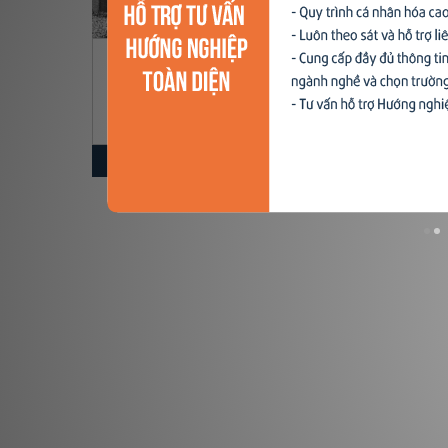
Xu hướng ngành nghề
Hỗ trợ
Giới thiệu về "Huyền thoại hoạt
Giới t
hình" Walt Disney
Monte
$ Nạp tiền
NovaEdu
NovaE
20,000 đ