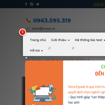
Gói hỗ 
Trang chủ
Giới thiệu
0963.595.319
hotro@novai.vn
Quy trình hướng nghiệp
Bài test
Trang chủ
Giới thiệu
Hệ thống bài test
//
//
Hỗ trợ
Tài liệu
Tài liệu
NHÓM NGƯỜI NỔI TIẾNG 18
Khóa học
Đơn vị đào tạo
Nhóm ngành nghề
Gương sáng học sinh - người nổi tiếng