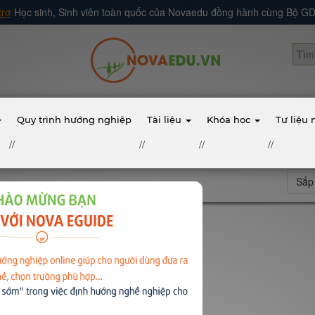
trợ
Học sinh, Sinh viên toàn quốc của Novaedu đồng hành cùng Bộ 
Quy trình hướng nghiệp
Tài liệu
Khóa học
Tư liệu
//
//
//
//
Sắp