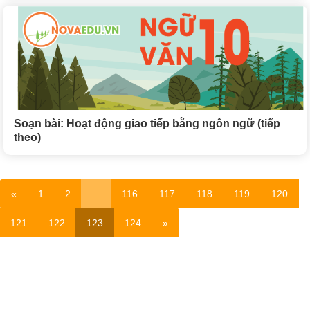
Soạn bài: Hoạt động giao tiếp bằng ngôn ngữ (tiếp
theo)
«
1
2
...
116
117
118
119
120
121
122
123
124
»