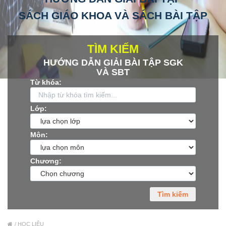
SÁCH GIÁO KHOA VÀ SÁCH BÀI TẬP
Xu hướng ngành nghề
Hỗ trợ
TÌM KIẾM
HƯỚNG DẪN GIẢI BÀI TẬP SGK
$ Nạp tiền
VÀ SBT
Từ khóa:
Lớp:
Môn:
Chương:
Tìm kiếm
HỌC LIỆU