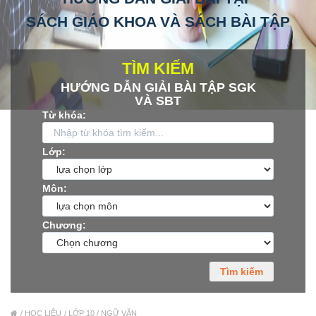
SÁCH GIÁO KHOA VÀ SÁCH BÀI TẬP
Xu hướng ngành nghề
Hỗ trợ
TÌM KIẾM
HƯỚNG DẪN GIẢI BÀI TẬP SGK
$ Nạp tiền
VÀ SBT
Từ khóa:
Lớp:
Môn:
Chương:
Tìm kiếm
HỌC LIỆU
LỚP 10 / NGỮ VĂN