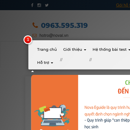
Gói hỗ 
Trang chủ
Giới thiệu
0963.595.319
hotro@novai.vn
Quy trình hướng nghiệp
Bài test
Trang chủ
Giới thiệu
Hệ thống bài test
//
//
Hỗ trợ
Tài liệu
Khóa học
Soạn bài: Lập kế hoạch cá nhân
Đơn vị đào tạo
NovaEdu
1388
6 năm trước
Nhóm ngành nghề
I. Sự cần thiết của việc lập kế hoạch cá nhân
Gương sáng học sinh - người nổi tiếng
Kế hoạch cá nhân là sự dự kiến nội dung, cách t