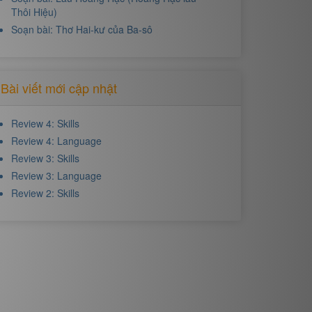
Thôi Hiệu)
Soạn bài: Thơ Hai-kư của Ba-sô
Bài viết mới cập nhật
Review 4: Skills
Review 4: Language
Review 3: Skills
Review 3: Language
Review 2: Skills