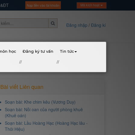
GD&ĐT
Mã kích hoạt
Nạp tiền vào tài khoản
Đăng nhập
/
Đăng kí
 môn học
Đăng ký tư vấn
Tin tức
//
//
Bài viết Liên quan
Soạn bài: Khe chim kêu (Vương Duy)
Soạn bài: Nỗi oan của người phòng khuê
(Khuê oán)
Soạn bài: Lầu Hoàng Hạc (Hoàng Hạc lâu -
Thôi Hiệu)