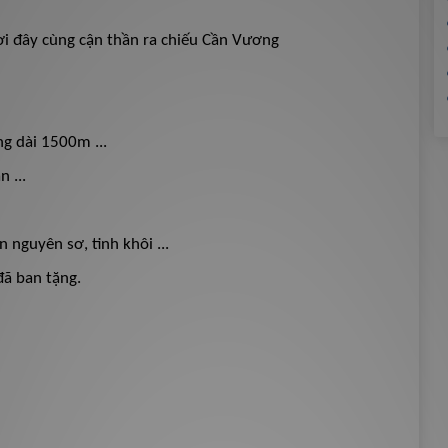
i đây cùng cận thần ra chiếu Cần Vương
g dài 1500m ...
 ...
nguyên sơ, tinh khôi ...
ã ban tặng.