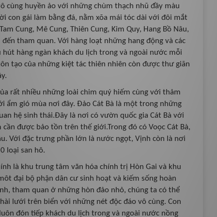
vô cùng huyền ảo với những chùm thạch nhũ đầy màu
ời con gái làm bằng đá, nằm xõa mái tóc dài với đôi mắt
g Tam Cung, Mê Cung, Thiên Cung, Kim Quy, Hang Bồ Nâu,
h đến tham quan. Với hàng loạt những hang động và các
u hút hàng ngàn khách du lịch trong và ngoài nước mỗi
n tạo của những kiệt tác thiên nhiên còn được thư giãn
y.
 của rất nhiều những loài chim quý hiếm cùng với thảm
đới ẩm gió mùa nơi đây. Đảo Cát Bà là một trong những
an hệ sinh thái.Đây là nơi có vườn quốc gia Cát Bà với
m cần được bảo tồn trên thế giới.Trong đó có Voọc Cát Bà,
. Với đặc trưng phần lớn là nước ngọt, Vịnh còn là nơi
0 loại san hô.
nh là khu trung tâm văn hóa chính trị Hòn Gai và khu
có môt đại bộ phận dân cư sinh hoạt và kiếm sống hoàn
Vịnh, tham quan ở những hòn đảo nhỏ, chúng ta có thể
ài lưới trên biển với những nét độc đáo vô cùng. Con
luôn đón tiếp khách du lịch trong và ngoài nước nồng