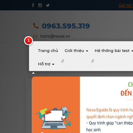
Gói hỗ 
Trang chủ
Giới thiệu
0963.595.319
hotro@novai.vn
Quy trình hướng nghiệp
Bài test
Trang chủ
Giới thiệu
Hệ thống bài test
//
//
Hỗ trợ
Tài liệu
Khóa học
Soạn bài: Viết bài làm văn số 5: Văn 
Đơn vị đào tạo
NovaEdu
1385
6 năm trước
Nhóm ngành nghề
Đề 1:
Giới thiệu một danh lam thắng cảnh của 
Gương sáng học sinh - người nổi tiếng
I. Dàn ý