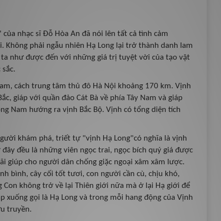
của nhạc sĩ Đỗ Hòa An đã nói lên tất cả tình cảm
i. Không phải ngẫu nhiên Hạ Long lại trở thành danh lam
ta như được đến với những giá trị tuyệt vời của tạo vật
 sắc.
t Nam, cách trung tâm thủ đô Hà Nội khoảng 170 km. Vịnh
Bắc, giáp với quần đảo Cát Bà về phía Tây Nam và giáp
Đông Nam hướng ra vịnh Bắc Bộ. Vịnh có tổng diện tích
người khám phá, triết tự "vịnh Hạ Long"có nghĩa là vịnh
đây đều là những viên ngọc trai, ngọc bích quý giá được
ãi giúp cho người dân chống giặc ngoại xâm xâm lược.
h bình, cây cối tốt tươi, con người cần cù, chịu khó,
Con không trở về lại Thiên giới nữa mà ở lại Hạ giới để
p xuống gọi là Hạ Long và trong mỗi hang động của Vịnh
u truyền.