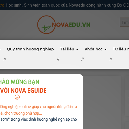
trợ
Học sinh, Sinh viên toàn quốc của Novaedu đồng hành cùng Bộ 
Quy trình hướng nghiệp
Tài liệu
Khóa học
Tư liệu
//
//
//
//
thuyết minh
đất nước, quê hương.