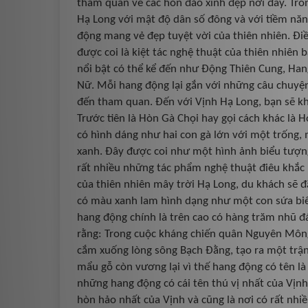
tham quan về các hòn đảo xinh đẹp nơi đây. Tron
Hạ Long với mật độ dân số đông và với tiềm năn
động mang vẻ đẹp tuyệt vời của thiên nhiên. Đi
được coi là kiệt tác nghệ thuật của thiên nhiê
nổi bật có thể kể đến như Động Thiên Cung, Ha
Nữ. Mỗi hang động lại gắn với những câu chuyện
đến tham quan. Đến với Vịnh Hạ Long, bạn sẽ kh
Trước tiên là Hòn Gà Chọi hay gọi cách khác là
có hình dáng như hai con gà lớn với một trống,
xanh. Đây được coi như một hình ảnh biểu tượn
rất nhiều những tác phẩm nghệ thuật điêu khắc 
của thiên nhiên mây trời Hạ Long, du khách sẽ 
có màu xanh lam hình dạng như một con sứa biển
hang động chính là trên cao có hàng trăm nhũ đá
rằng: Trong cuộc kháng chiến quân Nguyên Mông
cắm xuống lòng sông Bạch Đằng, tạo ra một trận 
mẩu gỗ còn vương lại vì thế hang động có tên l
những hang động có cái tên thú vị nhất của Vịn
hòn hảo nhất của Vịnh và cũng là nơi có rất nhi