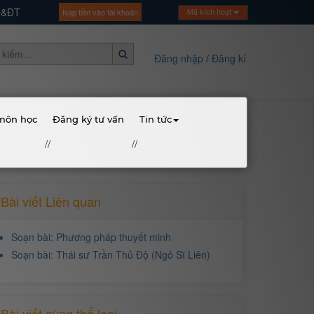
GD&ĐT
Mã kích hoạt
Nạp tiền vào tài khoản
Đăng nhập
/
Đăng kí
 môn học
Đăng ký tư vấn
Tin tức
//
//
Bài viết Liên quan
Soạn bài: Phương pháp thuyết minh
Soạn bài: Thái sư Trần Thủ Độ (Ngô Sĩ Liên)
Bài viết cùng thể loại