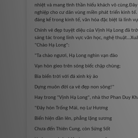
nhiệt và mang tinh thần hiếu khách vô cùng.Đây 
nghiệp cho cư dân vùng miền phát triển kinh tế
đáng kể trong kinh tế, văn hóa đặc biệt là lĩnh vự
Chính vẻ đẹp tuyệt diệu của Vịnh Hạ Long đã trở
sáng tác trong lĩnh vực văn học, nghệ thuật...X
"Chào Hạ Long":
"Ta chào ngươi, Hạ Long nghìn vạn đảo
Vạn hòn gieo trên sóng biếc chập chùng;
Bia biển trời với đá xinh kỳ ảo
Dựng muôn đời ca vẻ đẹp non sông!"
Hay trong "Vịnh Hạ Long", nhà thơ Phan Duy Kha
"Đây hòn Trống Mái, nọ Lư Hương
Biển hiện dần lên, phẳng lặng sương
Chưa đến Thiên Cung, còn Sửng Sốt