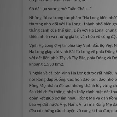
Có phố thợ chênh vênh lưng núi
Có dải lụa sương mờ Tuần Châu..."
Những lời ca trong tác phẩm "Hạ Long biển nhớ" 
thương nhớ đối với Hạ Long - thành phố biển gọ
thắng cảnh của thế giới. Đến với Hạ Long, chúng 
thiên nhiên và những giá trị văn hóa vô cùng đặc
Vịnh Hạ Long ở vị trí phía tây Vịnh Bắc Bộ Việ
Hạ Long giáp với vịnh Bái Tử Long về phía Đông 
với đất liền phía Tây và Tây Bắc, phía Đông và 
khoảng 1.553 km2.
Ý nghĩa về cái tên Vịnh Hạ Long được rất nhiều 
nơi Rồng đáp xuống. Các hòn đảo lớn, đảo nhỏ ở 
Rồng Mẹ nhả ra để tạo những thành lũy vững ch
Sau khi chiến thắng, nhận thấy cảnh mặt đất than
đoàn kết giúp đỡ lẫn nhau, Rồng Mẹ và đàn Rồng 
bảo vệ đất nước Việt Nam. Vị trí mà Rồng Mẹ đá
đều có những câu chuyện vô cùng kì thú được lư