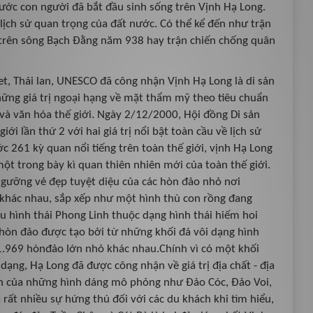
rước con người đã bắt đầu sinh sống trên Vịnh Hạ Long.
 lịch sử quan trọng của đất nước. Có thể kể đến như trận
rên sông Bạch Đằng năm 938 hay trận chiến chống quân
t, Thái lan, UNESCO đã công nhận Vịnh Hạ Long là di sản
những giá trị ngoại hạng về mặt thẩm mỹ theo tiêu chuẩn
 và văn hóa thế giới. Ngày 2/12/2000, Hội đồng Di sản
iới lần thứ 2 với hai giá trị nổi bật toàn cầu về lịch sử
c 261 kỳ quan nổi tiếng trên toàn thế giới, vịnh Hạ Long
t trong bày kì quan thiên nhiên mới của toàn thế giới.
ngưỡng vẻ đẹp tuyệt diệu của các hòn đảo nhỏ nơi
 khác nhau, sắp xếp như một hình thù con rồng đang
u hình thái Phong Linh thuộc dạng hình thái hiếm hoi
c hòn đảo được tạo bởi từ những khối đá vôi dạng hình
1.969 hònđảo lớn nhỏ khác nhau.Chính vì có một khối
ạng, Hạ Long đã được công nhận về giá trị địa chất - địa
n của những hình dáng mô phỏng như Đảo Cóc, Đảo Voi,
rất nhiều sự hứng thú đối với các du khách khi tìm hiểu,