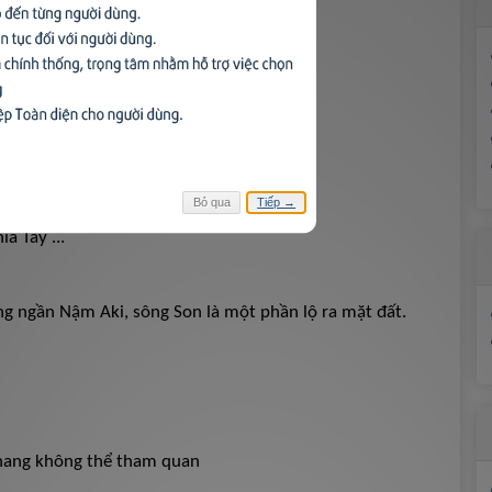
Bỏ qua
Tiếp →
a Tây ...
g ngần Nậm Aki, sông Son là một phần lộ ra mặt đất.
hang không thể tham quan