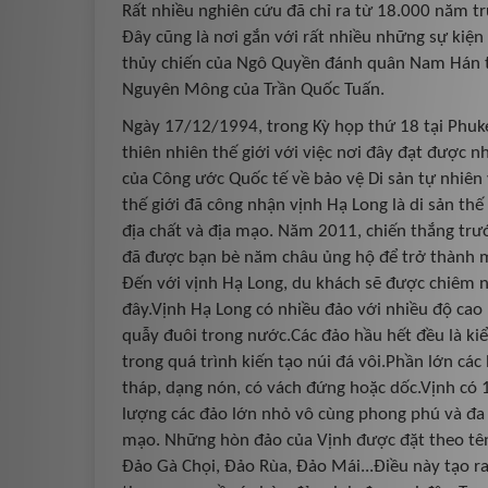
Rất nhiều nghiên cứu đã chỉ ra từ 18.000 năm t
Đây cũng là nơi gắn với rất nhiều những sự kiện
thủy chiến của Ngô Quyền đánh quân Nam Hán t
Nguyên Mông của Trần Quốc Tuấn.
Ngày 17/12/1994, trong Kỳ họp thứ 18 tại Phuke
thiên nhiên thế giới với việc nơi đây đạt được 
của Công ước Quốc tế về bảo vệ Di sản tự nhiên
thế giới đã công nhận vịnh Hạ Long là di sản thế g
địa chất và địa mạo. Năm 2011, chiến thắng trướ
đã được bạn bè năm châu ủng hộ để trở thành mộ
Đến với vịnh Hạ Long, du khách sẽ được chiêm 
đây.Vịnh Hạ Long có nhiều đảo với nhiều độ cao
quẫy đuôi trong nước.Các đảo hầu hết đều là kiể
trong quá trình kiến tạo núi đá vôi.Phần lớn cá
tháp, dạng nón, có vách đứng hoặc dốc.Vịnh có 
lượng các đảo lớn nhỏ vô cùng phong phú và đa d
mạo. Những hòn đảo của Vịnh được đặt theo tê
Đảo Gà Chọi, Đảo Rùa, Đảo Mái...Điều này tạo ra 