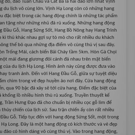
g đó, đảo Tuần Châu và Cát Bà là hai đảo lớn nhất Vịnh
g du lịch vô cùng lớn. Vịnh Hạ Long còn có những hang
ều đặc biệt trong các hang động chính là những tác phẩm
n ban tặng như những nhũ đá rủ xuống. Những hang động
ng Đầu Gỗ, Hang Sửng Sốt, Hang Bồ Nông hay Hang Trinh
 kì thú khác nhau gợi sự tò mò cho rất nhiều du khách
ông thể bỏ qua những địa điểm vô cùng thú vị sau đây.
 Hòn Trống Mái, cách biển Bãi Cháy tầm 5km. Hòn Gà Chọi
 một mái đang giương đôi cánh đá nhau trên mặt biển
g của du lịch Hạ Long. Hình ảnh này cũng được đưa vào
hay tranh ảnh. Đến với Hang Đầu Gỗ, giữa sự tuyệt diệu
đắm chìm trong vẻ đẹp huyền ảo nơi đây. Cửa hang động
, qua 90 bậc đá xây sẽ tới cửa hang. Điểm đặc biệt của
 khổng lồ nhiều hình thù rủ xuống. Truyền thuyết kể
, Trần Hưng Đạo đã cho chuẩn bị nhiều cọc gỗ lim để
thủy chiến của lịch sử. Sau trận chiến ấy còn rất nhiều
à Đầu Gỗ. Tiếp tục đến với hang động Sửng Sốt, một trong
h Hạ Long. Đây là một hang động có kích thước và vẻ đẹp
ều đảo có hình dáng vô cùng thú vị. Vào trong hang động,