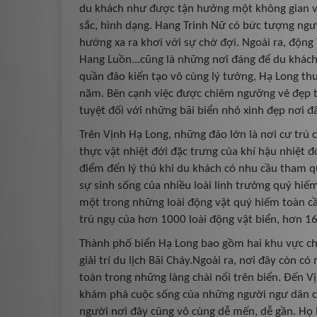
du khách như được tận hưởng một không gian 
sắc, hình dạng. Hang Trinh Nữ có bức tượng ngư
hướng xa ra khơi với sự chờ đợi. Ngoài ra, độn
Hang Luồn...cũng là những nơi đáng để du khác
quần đảo kiến tạo vô cùng lý tưởng, Hạ Long th
năm. Bên cạnh việc được chiêm ngưỡng vẻ đẹp tô
tuyệt đối với những bãi biển nhỏ xinh đẹp nơi đâ
Trên Vịnh Hạ Long, những đảo lớn là nơi cư trú
thực vật nhiệt đới đặc trưng của khí hậu nhiệt 
điểm đến lý thú khi du khách có nhu cầu tham qu
sự sinh sống của nhiều loài linh trưởng quý hiế
một trong những loài động vật quý hiếm toàn cầu
trú ngụ của hơn 1000 loài động vật biển, hơn 16
Thành phố biển Hạ Long bao gồm hai khu vực chí
giải trí du lịch Bãi Cháy.Ngoài ra, nơi đây còn 
toàn trong những làng chài nổi trên biển. Đến 
khám phá cuộc sống của những người ngư dân ch
người nơi đây cũng vô cùng dễ mến, dễ gần. Họ 