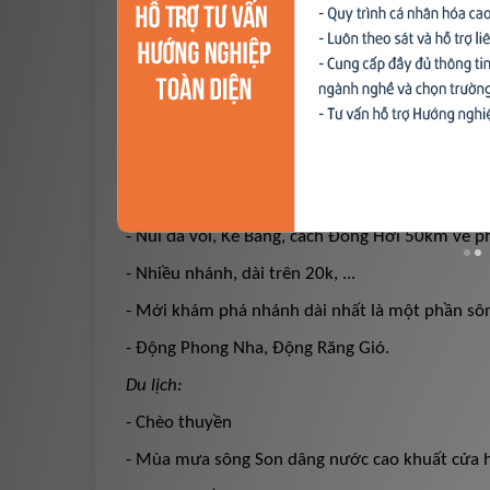
Xu hướng ngành nghề
1. Mở bài
: Giới thiệu
- Nằm trong núi đá vôi, rừng nhiệt đới, ...
Hỗ trợ
- Hệ thống hang động đẹp lộng lẫy, ...
$ Nạp tiền
- Con sông ngầm dài nhất thế giới
2. Thân bài
Vị trí - đặc điểm:
- Núi đá vôi, Kẻ Bàng, cách Đồng Hới 50km về phí
- Nhiều nhánh, dài trên 20k, ...
- Mới khám phá nhánh dài nhất là một phần sôn
- Động Phong Nha, Động Răng Gió.
Du lịch:
- Chèo thuyền
- Mùa mưa sông Son dâng nước cao khuất cửa 