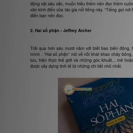
động vật sâu sắc, muốn hiểu thêm nên đọc thêm cuốn “
văn kinh điển của tác gia nổi tiếng này. “Tiếng gọi n
điển bạn nên đọc.
2. Hai số phận - Jeffrey Archer
Trải qua hơn sáu mươi năm với biết bao biến động,
mình . “Hai số phận” nói về nỗi khát khao cháy bỏn
lưu, hiện thực thế giới và những góc khuất... mê ho
được xây dựng tinh tế từ những chi tiết nhỏ nhất.