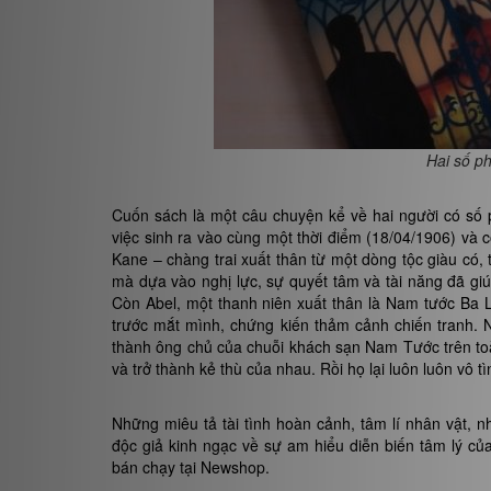
Hai số ph
Cuốn sách là một câu chuyện kể về hai người có số 
việc sinh ra vào cùng một thời điểm (18/04/1906) và 
Kane – chàng trai xuất thân từ một dòng tộc giàu có,
mà dựa vào nghị lực, sự quyết tâm và tài năng đã g
Còn Abel, một thanh niên xuất thân là Nam tước Ba L
trước mắt mình, chứng kiến thảm cảnh chiến tranh. N
thành ông chủ của chuỗi khách sạn Nam Tước trên to
và trở thành kẻ thù của nhau. Rồi họ lại luôn luôn vô 
Những miêu tả tài tình hoàn cảnh, tâm lí nhân vật, n
độc giả kinh ngạc về sự am hiểu diễn biến tâm lý củ
bán chạy tại Newshop.