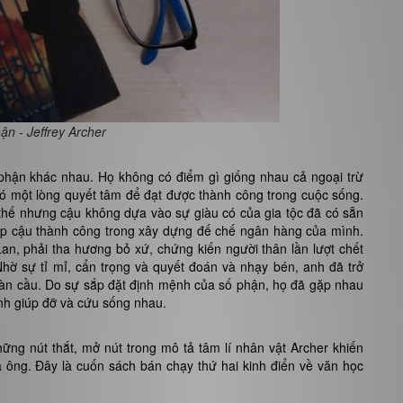
ận - Jeffrey Archer
phận khác nhau. Họ không có điểm gì giống nhau cả ngoại trừ
có một lòng quyết tâm để đạt được thành công trong cuộc sống.
 thế nhưng cậu không dựa vào sự giàu có của gia tộc đã có sẵn
iúp cậu thành công trong xây dựng đế chế ngân hàng của mình.
an, phải tha hương bỏ xứ, chứng kiến người thân lần lượt chết
hờ sự tỉ mỉ, cẩn trọng và quyết đoán và nhạy bén, anh đã trở
àn cầu. Do sự sắp đặt định mệnh của số phận, họ đã gặp nhau
tình giúp đỡ và cứu sống nhau.
hững nút thắt, mở nút trong mô tả tâm lí nhân vật Archer khiến
a ông. Đây là cuốn sách bán chạy thứ hai kinh điển về văn học