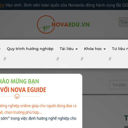
trợ
Học sinh, Sinh viên toàn quốc của Novaedu đồng hành cùng Bộ 
Quy trình hướng nghiệp
Tài liệu
Khóa học
Tư liệu
//
//
//
//
điển nên đọc