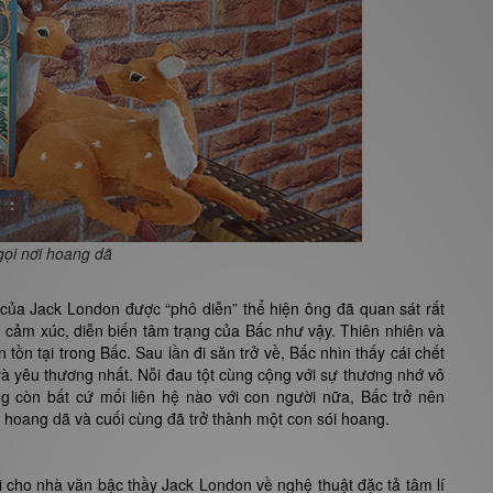
gọi nơi hoang dã
g của Jack London được “phô diễn” thể hiện ông đã quan sát rất
g cảm xúc, diễn biến tâm trạng của Bấc như vậy. Thiên nhiên và
tồn tại trong Bấc. Sau lần đi săn trở về, Bấc nhìn thấy cái chết
à yêu thương nhất. Nỗi đau tột cùng cộng với sự thương nhớ vô
 còn bất cứ mối liên hệ nào với con người nữa, Bấc trở nên
n hoang dã và cuối cùng đã trở thành một con sói hoang.
 cho nhà văn bậc thầy Jack London về nghệ thuật đặc tả tâm lí