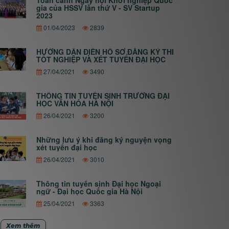
Toàn cảnh Ngày hội Khởi nghiệp Quốc
gia của HSSV lần thứ V - SV Startup
2023
01/04/2023
2839
HƯỚNG DẪN ĐIỀN HỒ SƠ ĐĂNG KÝ THI
TỐT NGHIỆP VÀ XÉT TUYỂN ĐẠI HỌC
27/04/2021
3490
THÔNG TIN TUYỂN SINH TRƯỜNG ĐẠI
HỌC VĂN HÓA HÀ NỘI
26/04/2021
3200
Những lưu ý khi đăng ký nguyện vọng
xét tuyển đại học
26/04/2021
3010
Thông tin tuyển sinh Đại học Ngoại
ngữ - Đại học Quốc gia Hà Nội
25/04/2021
3363
Xem thêm