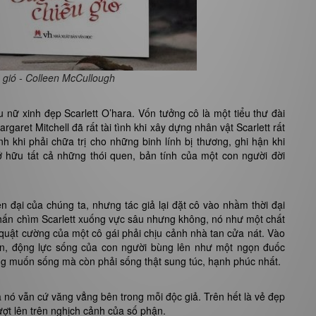
 gió - Colleen McCullough
 nữ xinh đẹp Scarlett O’hara. Vốn tưởng cô là một tiểu thư đài
aret Mitchell đã rất tài tình khi xây dựng nhân vật Scarlett rất
nh khi phải chữa trị cho những binh lính bị thương, ghi hận khi
ở hữu tất cả những thói quen, bản tính của một con người đời
ện đại của chúng ta, nhưng tác giả lại đặt cô vào nhầm thời đại
nhấn chìm Scarlett xuống vực sâu nhưng không, nó như một chất
quật cường của một cô gái phải chịu cảnh nhà tan cửa nát. Vào
ắn, động lực sống của con người bùng lên như một ngọn đuốc
ng muốn sống mà còn phải sống thật sung túc, hạnh phúc nhất.
 nó vẫn cứ văng vẳng bên trong mỗi độc giả. Trên hết là vẻ đẹp
ượt lên trên nghịch cảnh của số phận.