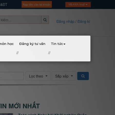
GD&ĐT
Mã kích hoạt
Nạp tiền vào tài khoản
Đăng nhập
/
Đăng kí
 môn học
Đăng ký tư vấn
Tin tức
//
//
Lọc theo
Sắp xếp
TIN MỚI NHẤT