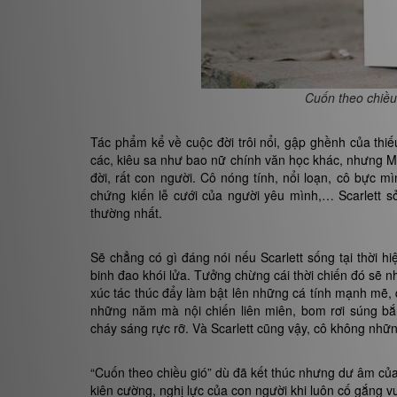
Cuốn theo chiều
Tác phẩm kể về cuộc đời trôi nổi, gập ghềnh của thiếu
các, kiêu sa như bao nữ chính văn học khác, nhưng Marg
đời, rất con người. Cô nóng tính, nổi loạn, cô bực mì
chứng kiến lễ cưới của người yêu mình,… Scarlett s
thường nhất.
Sẽ chẳng có gì đáng nói nếu Scarlett sống tại thời hi
binh đao khói lửa. Tưởng chừng cái thời chiến đó sẽ 
xúc tác thúc đẩy làm bật lên những cá tính mạnh mẽ, 
những năm mà nội chiến liên miên, bom rơi súng b
cháy sáng rực rỡ. Và Scarlett cũng vậy, cô không nhữ
“Cuốn theo chiều gió” dù đã kết thúc nhưng dư âm của
kiên cường, nghị lực của con người khi luôn cố gắng v