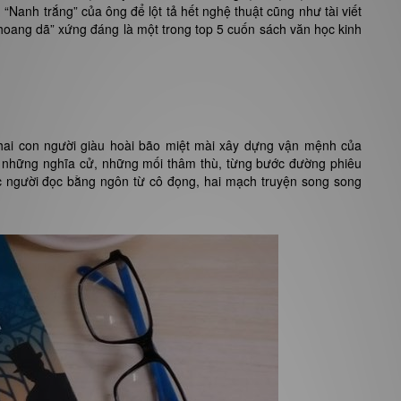
Nanh trắng” của ông để lột tả hết nghệ thuật cũng như tài viết
ơi hoang dã” xứng đáng là một trong top 5 cuốn sách văn học kinh
 hai con người giàu hoài bão miệt mài xây dựng vận mệnh của
g, những nghĩa cử, những mối thâm thù, từng bước đường phiêu
ặc người đọc bằng ngôn từ cô đọng, hai mạch truyện song song