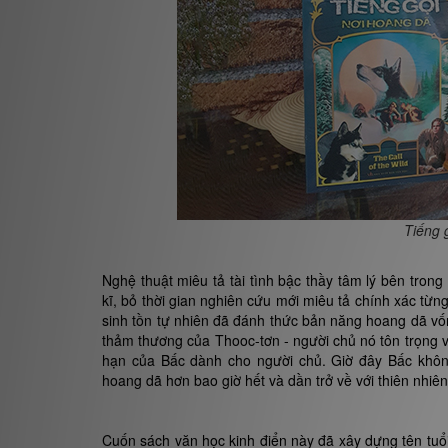
Tiếng 
Nghệ thuật miêu tả tài tình bậc thầy tâm lý bên tron
kĩ, bỏ thời gian nghiên cứu mới miêu tả chính xác từn
sinh tồn tự nhiên đã đánh thức bản năng hoang dã vốn 
thảm thương của Thooc-tơn - người chủ nó tôn trọng v
hạn của Bấc dành cho người chủ. Giờ đây Bấc không
hoang dã hơn bao giờ hết và dần trở về với thiên nhiê
Cuốn sách văn học kinh điển này đã xây dựng tên tuổi