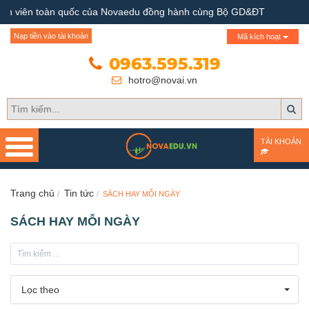
ủa Novaedu đồng hành cùng Bộ GD&ĐT
Trang chủ
Nạp tiền vào tài khoản
Mã kích hoạt
Giới thiệu
0963.595.319
hotro@novai.vn
Quy trình hướng nghiệp
Bài test
TÀI KHOẢN
Tài liệu
Khóa học
Trang chủ
Tin tức
SÁCH HAY MỖI NGÀY
SÁCH HAY MỖI NGÀY
Đơn vị đào tạo
Nhóm ngành nghề
Lọc theo
Gương sáng học sinh -
người nổi tiếng