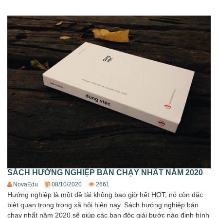
SÁCH HƯỚNG NGHIỆP BÁN CHẠY NHẤT NĂM 2020
NovaEdu
08/10/2020
2661
Hướng nghiệp là một đề tài không bao giờ hết HOT, nó còn đặc
biệt quan trong trong xã hội hiện nay. Sách hướng nghiệp bán
chạy nhất năm 2020 sẽ giúp các bạn độc giải bước nào định hình