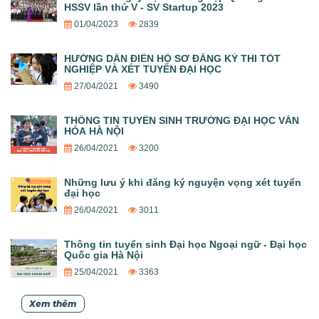
HSSV lần thứ V - SV Startup 2023
01/04/2023
2839
HƯỚNG DẪN ĐIỀN HỒ SƠ ĐĂNG KÝ THI TỐT
NGHIỆP VÀ XÉT TUYỂN ĐẠI HỌC
27/04/2021
3490
THÔNG TIN TUYỂN SINH TRƯỜNG ĐẠI HỌC VĂN
HÓA HÀ NỘI
26/04/2021
3200
Những lưu ý khi đăng ký nguyện vọng xét tuyển
đại học
26/04/2021
3011
Thông tin tuyển sinh Đại học Ngoại ngữ - Đại học
Quốc gia Hà Nội
25/04/2021
3363
Xem thêm