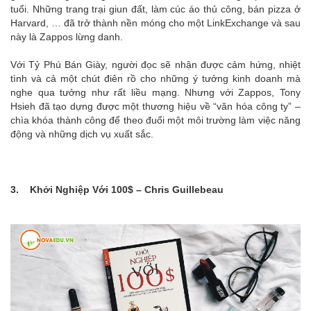
tuổi. Những trang trại giun đất, làm cúc áo thủ công, bán pizza ở
Harvard, … đã trở thành nền móng cho một LinkExchange và sau
này là Zappos lừng danh.
Với Tỷ Phú Bán Giày, người đọc sẽ nhận được cảm hứng, nhiệt
tình và cả một chút điên rồ cho những ý tưởng kinh doanh mà
nghe qua tưởng như rất liều mạng. Nhưng với Zappos, Tony
Hsieh đã tạo dựng được một thương hiệu về “văn hóa công ty” –
chìa khóa thành công để theo đuổi một môi trường làm việc năng
động và những dịch vụ xuất sắc.
3. Khởi Nghiệp Với 100$ – Chris Guillebeau