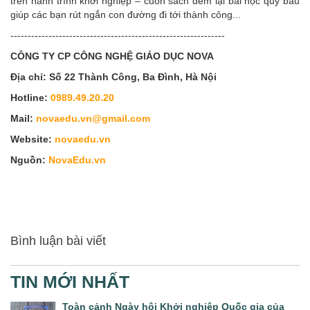
trên hành trình khởi nghiệp – cuốn sách đem lại bài học quý báu
giúp các bạn rút ngắn con đường đi tới thành công...
--------------------------------------------------------------
CÔNG TY CP CÔNG NGHỆ GIÁO DỤC NOVA
Địa chỉ: Số 22 Thành Công, Ba Đình, Hà Nội
Hotline:
0989.49.20.20
Mail:
novaedu.vn@gmail.com
Website:
novaedu.vn
Nguồn:
NovaEdu.vn
Bình luận bài viết
TIN MỚI NHẤT
Toàn cảnh Ngày hội Khởi nghiệp Quốc gia của