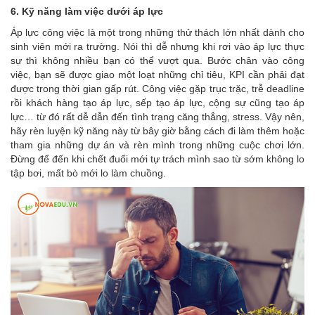
6. Kỹ năng làm việc dưới áp lực
Áp lực công việc là một trong những thử thách lớn nhất dành cho
sinh viên mới ra trường. Nói thì dễ nhưng khi rơi vào áp lực thực
sự thì không nhiều bạn có thể vượt qua. Bước chân vào công
việc, bạn sẽ được giao một loạt những chỉ tiêu, KPI cần phải đạt
được trong thời gian gấp rút. Công việc gặp trục trặc, trễ deadline
rồi khách hàng tạo áp lực, sếp tạo áp lực, cộng sự cũng tạo áp
lực… từ đó rất dễ dẫn đến tình trạng căng thẳng, stress. Vậy nên,
hãy rèn luyện kỹ năng này từ bây giờ bằng cách đi làm thêm hoặc
tham gia những dự án và rèn mình trong những cuộc chơi lớn.
Đừng để đến khi chết đuối mới tự trách mình sao từ sớm không lo
tập bơi, mất bò mới lo làm chuồng.