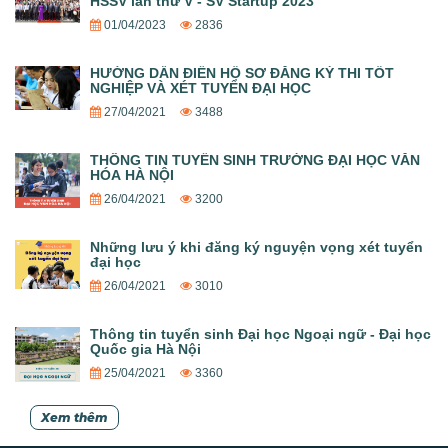
HSSV lần thứ V - SV Startup 2023
01/04/2023
2836
HƯỚNG DẪN ĐIỀN HỒ SƠ ĐĂNG KÝ THI TỐT
NGHIỆP VÀ XÉT TUYỂN ĐẠI HỌC
27/04/2021
3488
THÔNG TIN TUYỂN SINH TRƯỜNG ĐẠI HỌC VĂN
HÓA HÀ NỘI
26/04/2021
3200
Những lưu ý khi đăng ký nguyện vọng xét tuyển
đại học
26/04/2021
3010
Thông tin tuyển sinh Đại học Ngoại ngữ - Đại học
Quốc gia Hà Nội
25/04/2021
3360
Xem thêm