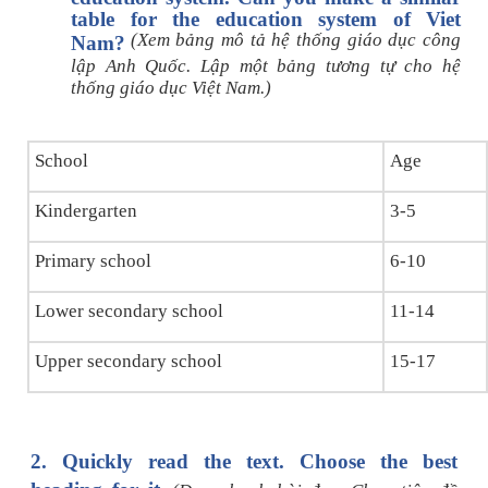
table for the education system of Viet
(Xem bảng mô tả hệ thống giáo dục công
Nam?
Xu hướng ngành nghề
lập Anh Quốc. Lập một bảng tương tự cho hệ
thống giáo dục Việt Nam.)
Hỗ trợ
$ Nạp tiền
School
Age
Kindergarten
3-5
Primary school
6-10
Lower secondary school
11-14
Upper secondary school
15-17
2.
Quickly read the text. Choose the best