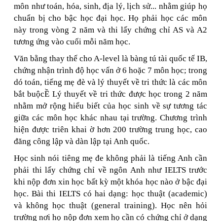
môn như toán, hóa, sinh, địa lý, lịch sử... nhằm giúp họ
chuẩn bị cho bậc học đại học. Họ phải học các môn
này trong vòng 2 năm và thi lấy chứng chỉ AS và A2
tương ứng vào cuối mỗi năm học.
Văn bằng thay thế cho A-level là bàng tú tài quốc tế IB,
chứng nhận trình độ học vấn ở 6 hoặc 7 môn học; trong
dó toán, tiếng mẹ đè và lý thuyết về tri thức là các môn
bắt buộcỀ Lý thuyết về tri thức được học trong 2 năm
nhằm mở rộng hiểu biết của học sinh về sự tương tác
giữa các môn học khác nhau tại trường. Chương trình
hiện được triên khai ờ hơn 200 trường trung học, cao
đăng công lập và dàn lập tại Anh quốc.
Học sinh nói tiêng mẹ đe không phải là tiếng Anh cần
phải thi lấy chứng chỉ về ngôn Anh như IELTS trước
khi nộp đơn xin học bất kỳ một khóa học nào ở bậc đại
học. Bài thi IELTS có hai dạng: học thuật (academic)
và không học thuật (general training). Học nên hỏi
trường nơi họ nộp đơn xem họ cần có chứng chỉ ở dạng