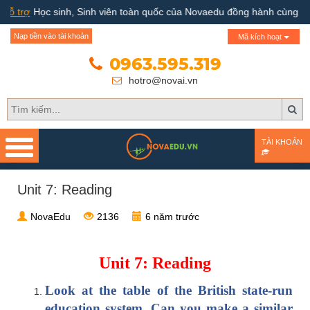
 trợ
Học sinh, Sinh viên toàn quốc của Novaedu đồng hành cùng Bộ 
Trang chủ
Nạp tiền vào tài khoản
Mã kích hoạt
Giới thiệu
0963.595.319
hotro@novai.vn
Quy trình hướng nghiệp
Bài test
TÀI KHOẢN
Tài liệu
Unit 7: Reading
Khóa học
NovaEdu
2136
6 năm trước
Đơn vị đào tạo
Nhóm ngành nghề
Unit 7: Reading
Look at the table of the British state-run
Gương sáng học sinh -
người nổi tiếng
education system. Can you make a similar