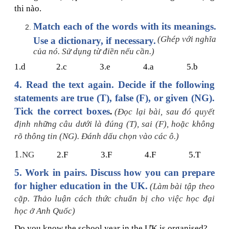
thi nào.
Match each of the words with its meanings.
(Ghép với nghĩa
Use a dictionary, if necessary.
của nó. Sử dụng từ điền nếu cần.)
1.d 2.c 3.e 4.a 5.b
4.
Read the text again. Decide if the following
statements are true (T), false (F), or given (NG).
Tick the correct boxes
.
(Đọc lại bài, sau đó quyết
định những câu dưới là đúng (T), sai (F), hoặc không
rõ thông tin (NG). Đánh dấu chọn vào các ô.)
1.
NG
2.F 3.F 4.F 5.T
5.
Work in pairs. Discuss how you can prepare
for higher education in the UK.
(Làm bài tập theo
cặp. Thảo luận cách thức chuẩn bị cho việc học đại
học ở Anh Quốc)
Do you know the school year in the ƯK is organised?