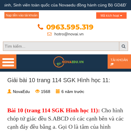
nh, Sinh viên toàn quốc của Novaedu đồng hành cùng Bộ GD&ĐT
Trang chủ
Nạp tiền vào tài khoản
Mã kích hoạt
Giới thiệu
0963.595.319
hotro@novai.vn
Quy trình hướng nghiệp
Bài test
TÀI KHOẢN
Tài liệu
Giải bài 10 trang 114 SGK Hình học 11:
Khóa học
NovaEdu
1568
6 năm trước
Đơn vị đào tạo
Nhóm ngành nghề
Bài 10 (trang 114 SGK Hình học 11):
Cho hình
chóp tứ giác đều S.ABCD có các cạnh bên và các
Gương sáng học sinh -
cạnh đáy đều bằng a. Gọi O là tâm của hình
người nổi tiếng