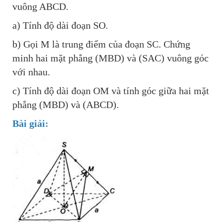
vuông ABCD.
Xu hướng ngành nghề
a) Tính độ dài đoạn SO.
b) Gọi M là trung điểm của đoạn SC. Chứng
Hỗ trợ
minh hai mặt phẳng (MBD) và (SAC) vuông góc
$ Nạp tiền
với nhau.
c) Tính độ dài đoạn OM và tính góc giữa hai mặt
phẳng (MBD) và (ABCD).
Bài giải: