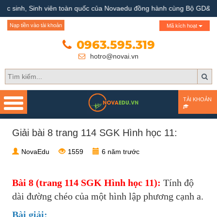
c sinh, Sinh viên toàn quốc của Novaedu đồng hành cùng Bộ GD&ĐT
Trang chủ
Nạp tiền vào tài khoản
Mã kích hoạt
Giới thiệu
0963.595.319
hotro@novai.vn
Quy trình hướng nghiệp
Bài test
TÀI KHOẢN
Tài liệu
Giải bài 8 trang 114 SGK Hình học 11:
Khóa học
NovaEdu
1559
6 năm trước
Đơn vị đào tạo
Nhóm ngành nghề
Bài 8 (trang 114 SGK Hình học 11):
Tính độ
dài đường chéo của một hình lập phương cạnh a.
Gương sáng học sinh -
Bài giải:
người nổi tiếng