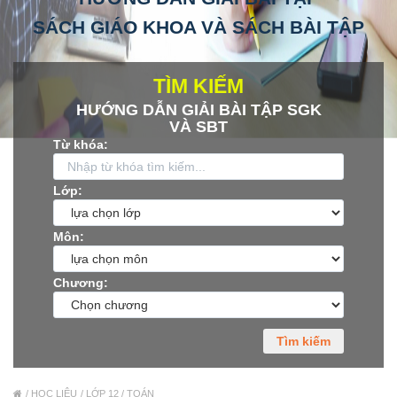
SÁCH GIÁO KHOA VÀ SÁCH BÀI TẬP
Xu hướng ngành nghề
Hỗ trợ
TÌM KIẾM
HƯỚNG DẪN GIẢI BÀI TẬP SGK
$ Nạp tiền
VÀ SBT
Từ khóa:
Lớp:
Môn:
Chương:
Tìm kiếm
HỌC LIỆU
LỚP 12 / TOÁN