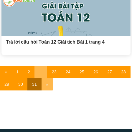
Trả lời câu hỏi Toán 12 Giải tích Bài 1 trang 4
«
1
2
...
23
24
25
26
27
28
29
30
31
»