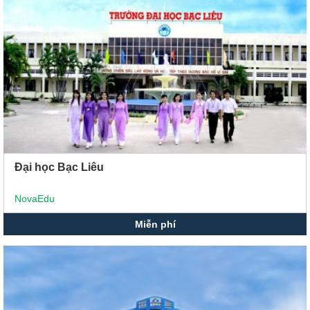
Xu hướng ngành nghề
Hỗ trợ
$ Nạp tiền
Đại học Bạc Liêu
NovaEdu
Miễn phí