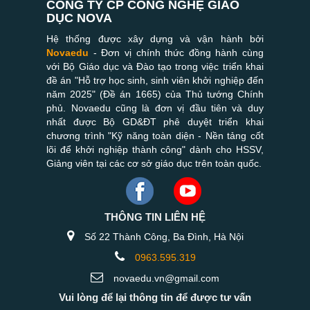
CÔNG TY CP CÔNG NGHỆ GIÁO
DỤC NOVA
Hệ thống được xây dựng và vận hành bởi
Novaedu
- Đơn vị chính thức đồng hành cùng
với Bộ Giáo dục và Đào tạo trong việc triển khai
đề án "Hỗ trợ học sinh, sinh viên khởi nghiệp đến
năm 2025" (Đề án 1665) của Thủ tướng Chính
phủ. Novaedu cũng là đơn vị đầu tiên và duy
nhất được Bộ GD&ĐT phê duyệt triển khai
chương trình "Kỹ năng toàn diện - Nền tảng cốt
lõi để khởi nghiệp thành công" dành cho HSSV,
Giảng viên tại các cơ sở giáo dục trên toàn quốc.
THÔNG TIN LIÊN HỆ
Số 22 Thành Công, Ba Đình, Hà Nội
0963.595.319
novaedu.vn@gmail.com
Vui lòng để lại thông tin để được tư vấn