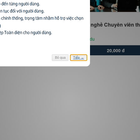
 nghề Chuyên viên nghiên
Mô tả nghề Chuyên viên t
định
du
NovaEdu
20,000 đ
20,000 đ
Bỏ qua
Tiếp →