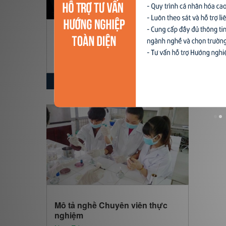
Xu hướng ngành nghề
Hỗ trợ
Đặc điểm nhân sự ngành Khoa
Mô tả
học công nghệ
cứu
$ Nạp tiền
NovaEdu
NovaE
20,000 đ
Mô tả nghề Chuyên viên thực
nghiệm