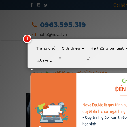
Gói hỗ 
Trang chủ
Giới thiệu
0963.595.319
hotro@novai.vn
Quy trình hướng nghiệp
Bài test
Trang chủ
Giới thiệu
Hệ thống bài test
//
//
Hỗ trợ
Tài liệu
Tài liệu
KHOA HỌC VÀ CÔNG NGHỆ
Khóa học
Đơn vị đào tạo
Nhóm ngành nghề
Gương sáng học sinh - người nổi tiếng