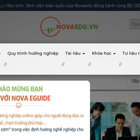
trợ
Học sinh, Sinh viên toàn quốc của Novaedu đồng hành cùng Bộ 
Quy trình hướng nghiệp
Tài liệu
Khóa học
Tư liệu
//
//
//
//
Sắp