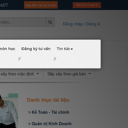
GD&ĐT
Mã kích hoạt
Nạp tiền vào tài khoản
Đăng nhập
/
Đăng kí
 môn học
Đăng ký tư vấn
Tin tức
//
//
 xếp theo mặc định
Sắp xếp theo giá bán
Danh mục tài liệu
Kế Toán - Tài chính
Quản trị Kinh Doanh