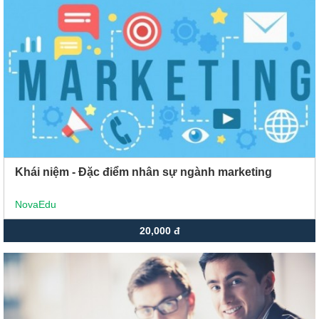
Xu hướng ngành nghề
Hỗ trợ
$ Nạp tiền
Khái niệm - Đặc điểm nhân sự ngành marketing
NovaEdu
20,000 đ