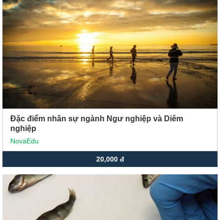
Xu hướng ngành nghề
Hỗ trợ
$ Nạp tiền
Đặc điểm nhân sự ngành Ngư nghiệp và Diêm
nghiệp
NovaEdu
20,000 đ